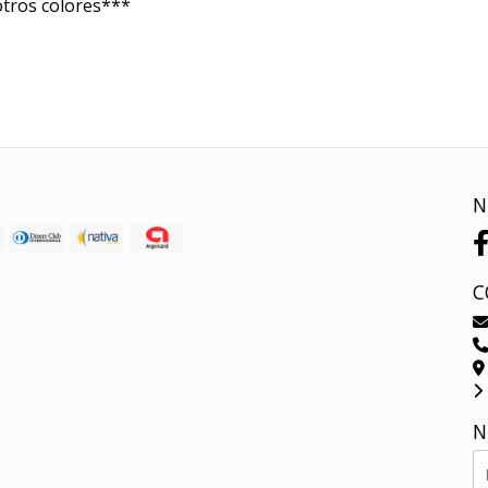
otros colores***
N
C
N