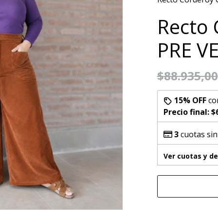
Recto 
PRE V
$88.935,00
15% OFF
co
Precio final:
$
3
cuotas sin
Ver cuotas y d