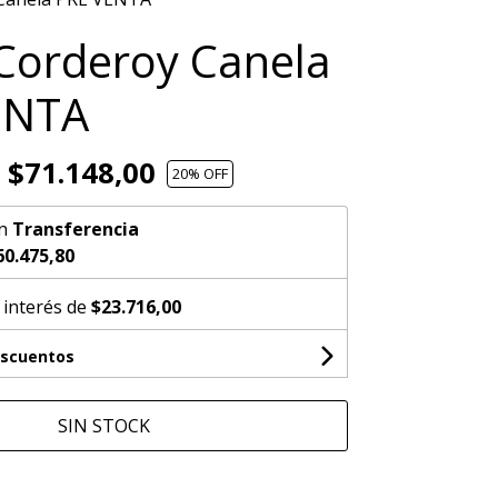
Corderoy Canela
ENTA
$71.148,00
20
% OFF
n
Transferencia
60.475,80
 interés de
$23.716,00
escuentos
SIN STOCK