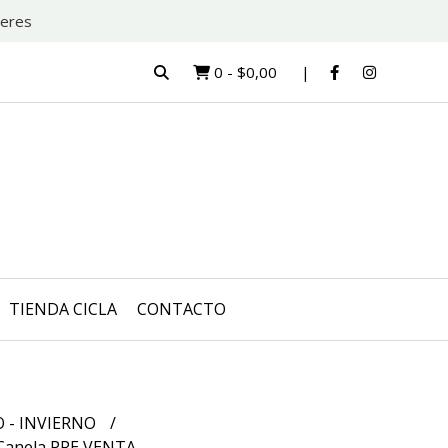
teres
0
-
$0,00
TIENDA CICLA
CONTACTO
 - INVIERNO
 Canela PRE VENTA