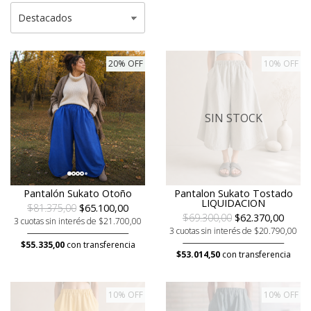
20% OFF
10% OFF
SIN STOCK
Pantalón Sukato Otoño
Pantalon Sukato Tostado
LIQUIDACION
$81.375,00
$65.100,00
$69.300,00
$62.370,00
3 cuotas sin interés de $21.700,00
3 cuotas sin interés de $20.790,00
$55.335,00
con transferencia
$53.014,50
con transferencia
10% OFF
10% OFF