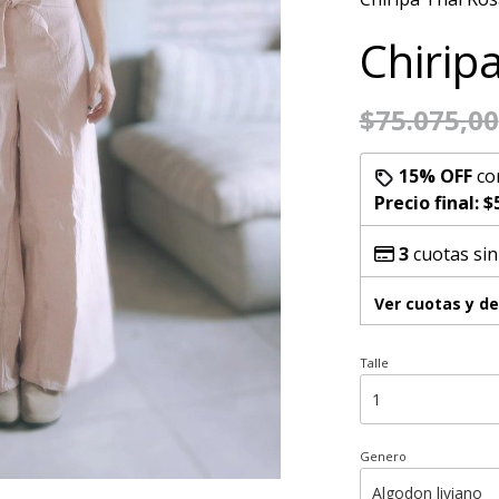
Chirip
$75.075,00
15% OFF
co
Precio final:
$
3
cuotas sin
Ver cuotas y d
Talle
Genero