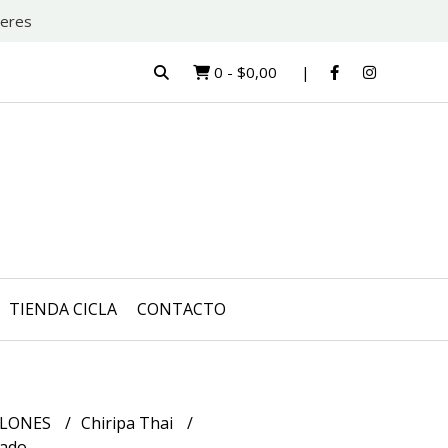
teres
0
-
$0,00
TIENDA CICLA
CONTACTO
LONES
Chiripa Thai
sado