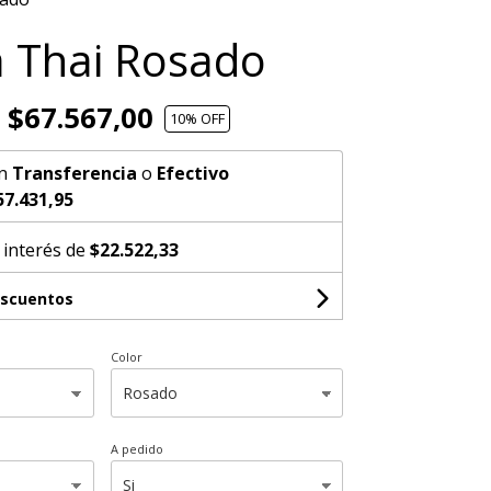
a Thai Rosado
$67.567,00
10
% OFF
n
Transferencia
o
Efectivo
57.431,95
 interés de
$22.522,33
escuentos
Color
A pedido