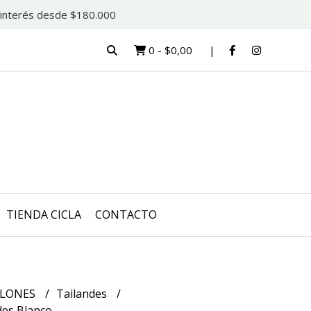
in interés desde $180.000
0
-
$0,00
TIENDA CICLA
CONTACTO
LONES
Tailandes
des Blanco