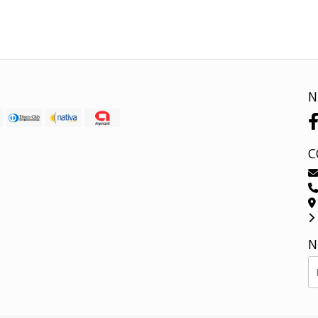
N
C
N