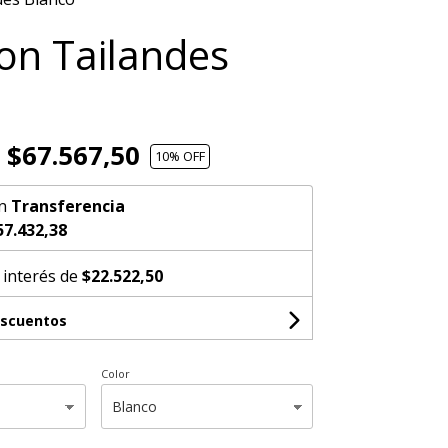
on Tailandes
o
$67.567,50
10
% OFF
n
Transferencia
57.432,38
 interés de
$22.522,50
escuentos
Color