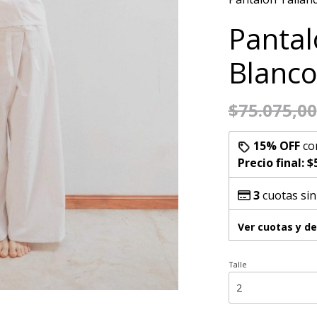
Pantal
Blanc
$75.075,00
15% OFF
co
Precio final:
$
3
cuotas sin
Ver cuotas y d
Talle